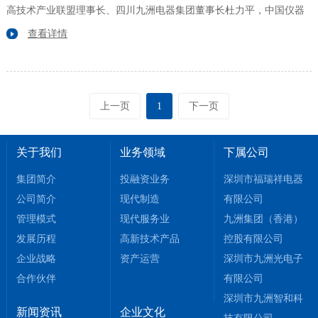
高技术产业联盟理事长、四川九洲电器集团董事长杜力平，中国仪器
仪表学会秘书长武娟，工业和信息化部中小企业发展促进中心处长宋
查看详情
烜懿出席会议并致辞，中国工程院院士樊邦奎通过视频向会议致辞，
四川军民融合高技术产业联盟副理事长孙仲、中国人民解放军国防大
学少将王宗喜等出席。
上一页
1
下一页
关于我们
业务领域
下属公司
集团简介
投融资业务
深圳市福瑞祥电器
公司简介
现代制造
有限公司
管理模式
现代服务业
九洲集团（香港）
发展历程
高新技术产品
控股有限公司
企业战略
资产运营
深圳市九洲光电子
合作伙伴
有限公司
深圳市九洲智和科
新闻资讯
企业文化