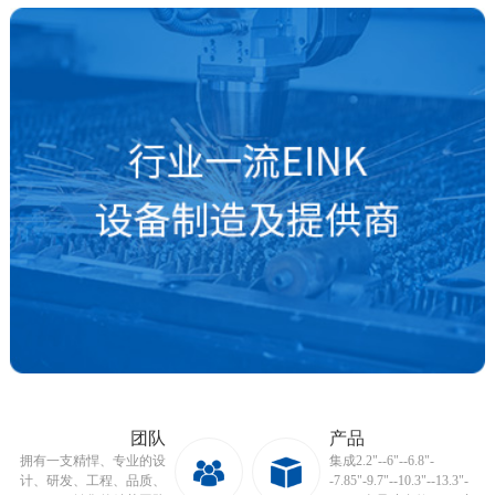
团队
产品
拥有一支精悍、专业的设
集成2.2"--6"--6.8"-
计、研发、工程、品质、
-7.85"-9.7"--10.3"--13.3"-