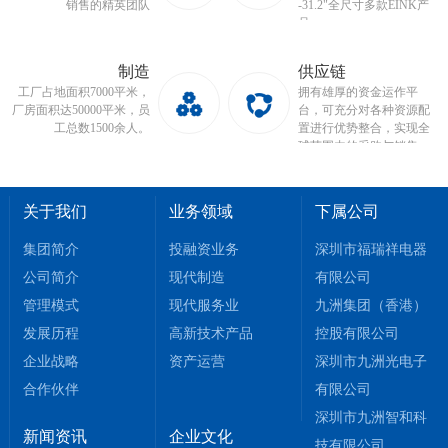
销售的精英团队
-31.2"全尺寸多款EINK产
品
制造
供应链
工厂占地面积7000平米，
拥有雄厚的资金运作平
厂房面积达50000平米，员
台，可充分对各种资源配
工总数1500余人。
置进行优势整合，实现全
球范围内的采购与销售...
关于我们
业务领域
下属公司
集团简介
投融资业务
深圳市福瑞祥电器
公司简介
现代制造
有限公司
管理模式
现代服务业
九洲集团（香港）
发展历程
高新技术产品
控股有限公司
企业战略
资产运营
深圳市九洲光电子
合作伙伴
有限公司
深圳市九洲智和科
新闻资讯
企业文化
技有限公司