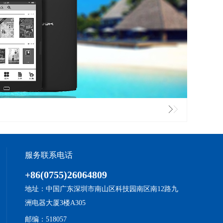
服务联系电话
+86(0755)26064809
地址：中国广东深圳市南山区科技园南区南12路九
洲电器大厦3楼A305
邮编：518057