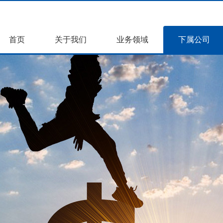
首页
关于我们
业务领域
下属公司