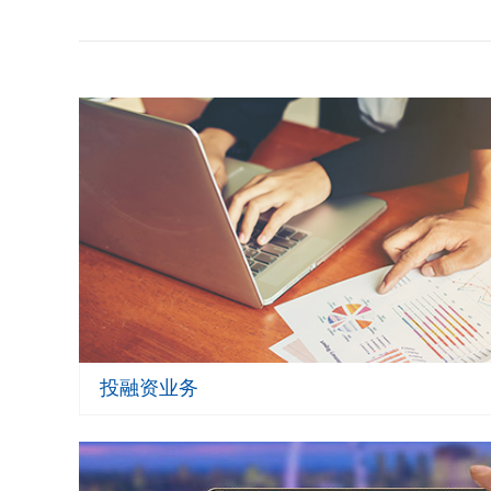
投融资业务